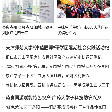
清镇这场座谈会为房企注入发展“强心针”
多彩贵州 爽爽贵阳 湖城清镇系
寻味生活生鲜超市009店落户花
列报道之四十四
溪缤纷广场
天津师范大学“津蕴匠师”研学团暑期社会实践活动纪
实
铜仁市万山区周家村安置社区及产业创新走访调研侧记
​​​​​​​2026“红飘带杯”第五届天元围棋全国少儿围棋公开赛在贵阳
开幕
东油学子三下乡：寻脉大庆非遗，赋能乡村振兴
寻访抗联忆英魂，宣讲服务践初心——商学院学生团队三下
乡纪实
药食同源赋能特色农产 广药大学子科技助农兴乡
——广东药科大学中药学院“紫酝兴乡”突击队赴云浮
“红色荣光 天下岳阳”——洞庭赛场话初心 青春作品传家国
市天堂镇开展暑期三下乡实践