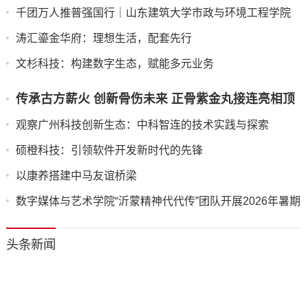
千团万人推普强国行｜山东建筑大学市政与环境工程学院
“语润新声·筑美疆来”志愿服务队赴莎车县开展实践活动
​涛汇鎏金华府：理想生活，配套先行
​文杉科技：构建数字生态，赋能多元业务
​传承古方薪火 创新骨伤未来 正骨紫金丸接连亮相顶
级骨伤科学术盛会
​观察广州科技创新生态：中科智连的技术实践与探索
​硕橙科技：引领软件开发新时代的先锋
以康养搭建中马友谊桥梁
数字媒体与艺术学院“沂蒙精神代代传”团队开展2026年暑期
“三下乡”调研活动
头条新闻