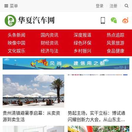
菜单
登录
注册
头条新闻
国内资讯
深度报道
热点追踪
映像中国
财经资讯
绿色环保
风景旅游
文化娱乐
经济与法
乡村振兴
食品健康
贵州清镇避暑季启幕：从卖资
势起主场，实干立标：博试通
源到卖生活
闪耀创新力大会，从山东主场
迈向行业标杆