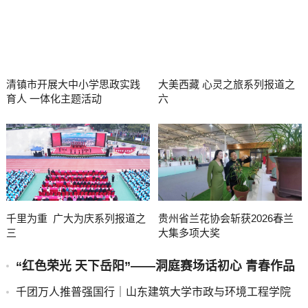
清镇市开展大中小学思政实践
大美西藏 心灵之旅系列报道之
育人 一体化主题活动
六
千里为重 广大为庆系列报道之
贵州省兰花协会斩获2026春兰
三
大集多项大奖
“红色荣光 天下岳阳”——洞庭赛场话初心 青春作品
传家国
千团万人推普强国行｜山东建筑大学市政与环境工程学院
“语润新声·筑美疆来”志愿服务队赴莎车县开展实践活动