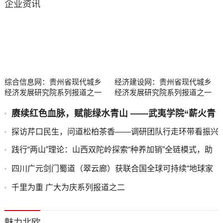
企业资讯
综合信息网：贵州省现代城乡
经济建设网：贵州省现代城乡
经济发展研究院系列报道之一
经济发展研究院系列报道之一
赓续红色血脉，赋能绿水青山 ——武夷学院“薪火青
绿”实践团队深入金坑乡调研红绿融合发展
探访芹口民生，问道松柏茶香——调研团队行走环带看振兴
践行“两山”理论：山西双陀岭探索“种养加销”全链模式，助
力乡村振兴
四川广元剑门蜀道（翠云廊）获联合国全球可持续“地球家
园”范例奖
千里为重 广大为庆系列报道之二
魅力北欧