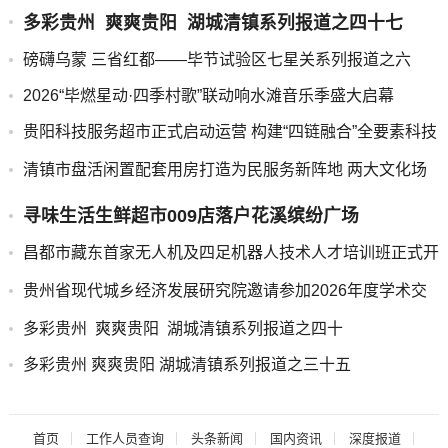
多彩贵州 爽爽贵阳 湖城清镇系列报道之四十七
磅礴乌蒙 三省红都——毕节试验区七星关系列报道之六
2026“毕燃星动·四季村歌”联动响水滩音乐季盛大启幕
贵阳科技服务超市正式启动运营 构建“四链融合”全要素科技
服务新平台
清镇市盘活闲置配套用房打造为民服务新阵地 两大文化场
馆正式免费开放
寻味生活生鲜超市009店落户花溪缤纷广场
昌都市藏东首家无人机及四足机器人技术人才培训班正式开
班
贵州省现代城乡经济发展研究院邀请参加2026年度学术交
流会的通知
多彩贵州 爽爽贵阳 湖城清镇系列报道之四十
多彩贵州 爽爽贵阳 湖城清镇系列报道之三十五
首页
工作人员查询
头条新闻
国内资讯
深度报道