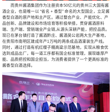
而贵州酱酒集团作为注册资本50亿元的贵州三大国有酱
酒企业，也是唯一以 “省名 + 香型” 命名的大型国企，立足酱
香型白酒的原产地和主产区。通过整合产业、产能优化、产
品创新、品牌建设和市场培育等积极举措，贯穿酱酒原料
端、生产端、营销端全产业链,从源头深耕产能，把控品质。
现已在茅台镇打造了酱酒黔庄、酱酒吴公岩两大生产基地，
在贵阳市南明区建成年产1万吨的两条成品酒灌装生产线。
同时，通过打造有机红缨子糯高粱示范基地，实现从粮食优
选到成品出厂，每一道工序都有国企标准管理，展现雄厚产
能、品质把控和国企担当，为消费者提供了一个更高标准的
酱香型白酒选择。