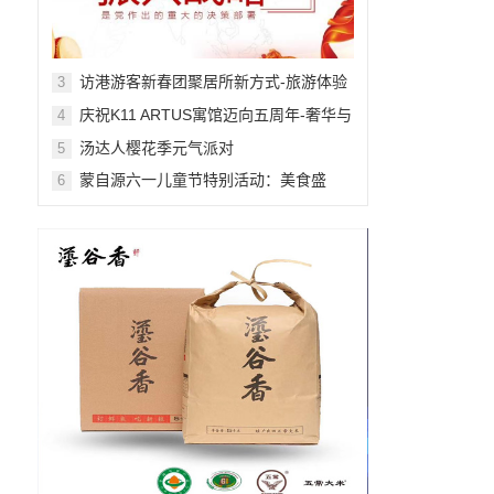
访港游客新春团聚居所新方式-旅游体验
3
舒适感提升
庆祝K11 ARTUS寓馆迈向五周年-奢华与
4
艺术的非凡融合
汤达人樱花季元气派对
5
蒙自源六一儿童节特别活动：美食盛
6
宴，快乐无限