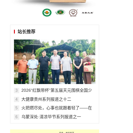
站长推荐
​​​​​​​2026“红飘带杯”第五届天元围棋全国少
3
儿围棋公开赛在贵阳开幕
大健康贵州系列报道之十二
4
火把燃尽处，心事也就跟着轻了——在
5
毕节的夏夜与千年文明相拥
乌蒙深处·清凉毕节系列报道之一
6