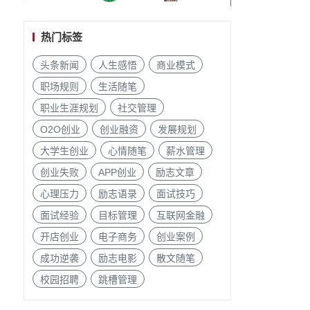
热门标签
头条新闻
人生感悟
商业模式
职场规则
生活随笔
职业生涯规划
社交管理
O2O创业
创业融资
发展规划
大学生创业
心情随笔
薪水管理
创业失败
APP创业
励志文章
心理压力
励志语录
面试技巧
面试经验
目标管理
互联网金融
开店创业
电子商务
创业案例
成功逆袭
励志电影
散文随笔
校园招聘
跳槽管理