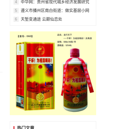
中华网：贵州省现代城乡经济发展研究
4
院系列报道之一
遵义市播州区南白街道：做实基层小网
5
格 服务民心大纽带
天堑变通途 云巅仙恋处
6
热门文章