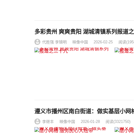
多彩贵州 爽爽贵阳 湖城清镇系列报道
代胜强 李锦明
映像中国
2026-02-25
阅读
(195
遵义市播州区南白街道：做实基层小网格
李继丰
映像中国
2026-01-28
阅读
(3321750)