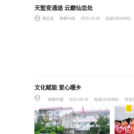
天堑变通途 云巅仙恋处
杨志军
映像中国
2025-10-09
阅读
(3919445)
文化赋能 爱心暖乡
映像中国
2025-09-30
阅读
(3225485)
评论(