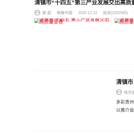
清镇市“十四五”第三产业发展交出高质
龚 超
映像中国
2025-12-12
阅读
(2202565)
清镇市
杨洪
多彩贵州
以推介会