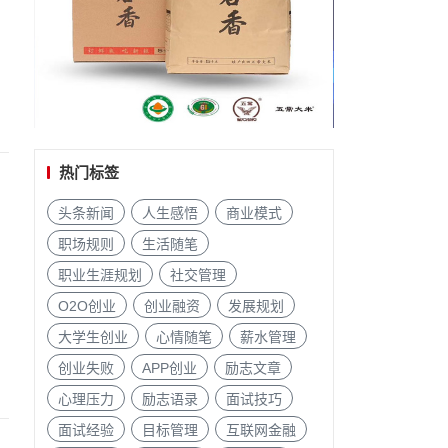
热门标签
头条新闻
人生感悟
商业模式
职场规则
生活随笔
职业生涯规划
社交管理
O2O创业
创业融资
发展规划
大学生创业
心情随笔
薪水管理
创业失败
APP创业
励志文章
心理压力
励志语录
面试技巧
面试经验
目标管理
互联网金融