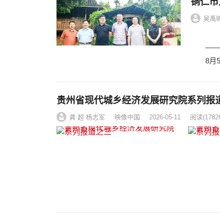
铜仁市
吴禹昕
兴业有
——铜
8月5
贵州省现代城乡经济发展研究院系列报
龚 超 杨志军
映像中国
2026-05-11
阅读
(1782