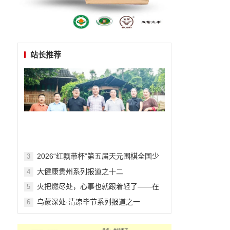
站长推荐
​​​​​​​2026“红飘带杯”第五届天元围棋全国少
3
儿围棋公开赛在贵阳开幕
大健康贵州系列报道之十二
4
火把燃尽处，心事也就跟着轻了——在
5
毕节的夏夜与千年文明相拥
乌蒙深处·清凉毕节系列报道之一
6