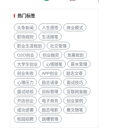
热门标签
头条新闻
人生感悟
商业模式
职场规则
生活随笔
职业生涯规划
社交管理
O2O创业
创业融资
发展规划
大学生创业
心情随笔
薪水管理
创业失败
APP创业
励志文章
心理压力
励志语录
面试技巧
面试经验
目标管理
互联网金融
开店创业
电子商务
创业案例
成功逆袭
励志电影
散文随笔
校园招聘
跳槽管理