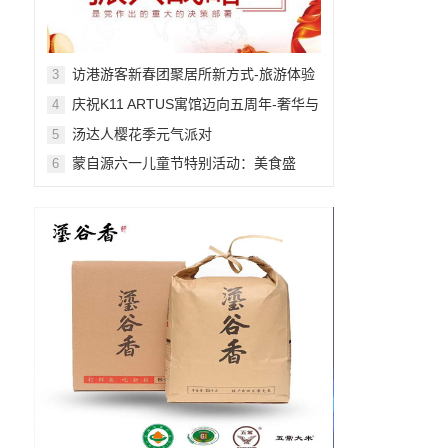
访港游客新春团聚居所新方式-旅游体验
3
舒适感提升
庆祝K11 ARTUS寓馆迈向五周年-奢华与
4
艺术的非凡融合
汤达人樱花季元气派对
5
蒙自源六一儿童节特别活动：美食盛
6
宴，快乐无限