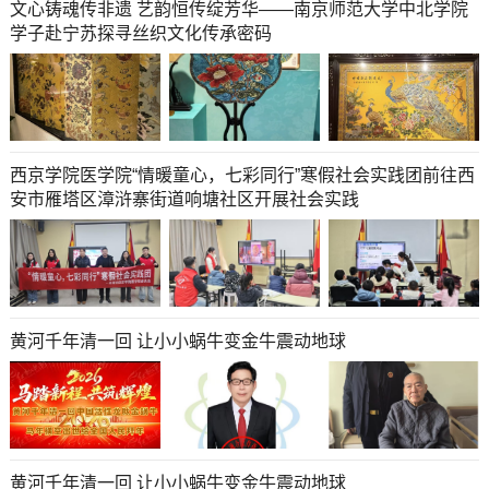
文心铸魂传非遗 艺韵恒传绽芳华——南京师范大学中北学院
学子赴宁苏探寻丝织文化传承密码
西京学院医学院“情暖童心，七彩同行”寒假社会实践团前往西
安市雁塔区漳浒寨街道响塘社区开展社会实践
黄河千年清一回 让小小蜗牛变金牛震动地球
黄河千年清一回 让小小蜗牛变金牛震动地球