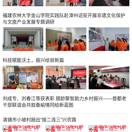
福建农林大学金山学院实践队赴漳州诏安开展非遗文化保护
与文旅产业发展专题调研
科技赋能沃土，振兴绘就新篇
刘成专、刘春江等获表彰 银龄聚智助力乡村振兴——首都老
干部联谊会共叙桑榆情同绘新蓝图
清镇市小坡村趟出“接二连三”兴农路