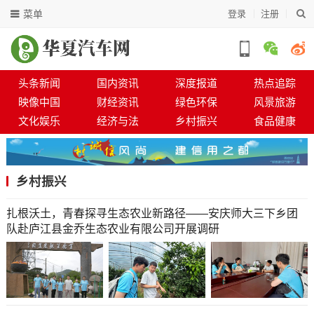
菜单
登录
注册
头条新闻
国内资讯
深度报道
热点追踪
映像中国
财经资讯
绿色环保
风景旅游
文化娱乐
经济与法
乡村振兴
食品健康
乡村振兴
扎根沃土，青春探寻生态农业新路径——安庆师大三下乡团
队赴庐江县金乔生态农业有限公司开展调研