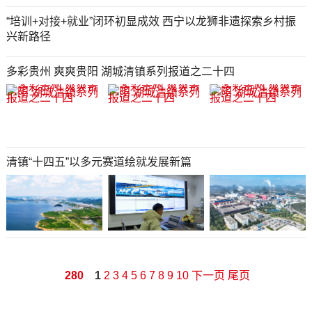
“培训+对接+就业”闭环初显成效 西宁以龙狮非遗探索乡村振
兴新路径
多彩贵州 爽爽贵阳 湖城清镇系列报道之二十四
清镇“十四五”以多元赛道绘就发展新篇​
280
1
2
3
4
5
6
7
8
9
10
下一页
尾页