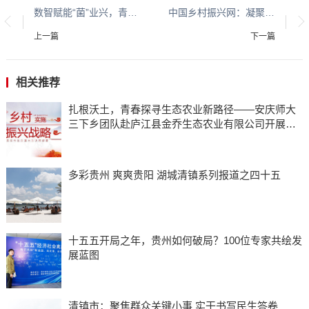
数智赋能“菌”业兴，青春助农向未来 ——西南交通大学养晨农业团队助力羊肚菌产业高质量发展纪实
中国乡村振兴网：凝聚智慧共识 共促城乡发展
上一篇
下一篇
相关推荐
扎根沃土，青春探寻生态农业新路径——安庆师大
三下乡团队赴庐江县金乔生态农业有限公司开展调
研
多彩贵州 爽爽贵阳 湖城清镇系列报道之四十五
十五五开局之年，贵州如何破局？100位专家共绘发
展蓝图
清镇市：聚焦群众关键小事 实干书写民生答卷