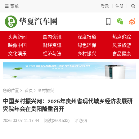
菜单
登录
注册
头条新闻
国内资讯
深度报道
热点追踪
映像中国
财经资讯
绿色环保
风景旅游
文化娱乐
经济与法
乡村振兴
食品健康
您的位置
首页
>
乡村振兴
中国乡村振兴网：2025年贵州省现代城乡经济发展研
究院年会在贵阳隆重召开
2026-03-07 11:17:44
阅读
(
2601533)
评论(0)