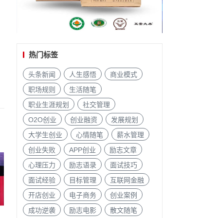
热门标签
头条新闻
人生感悟
商业模式
职场规则
生活随笔
职业生涯规划
社交管理
O2O创业
创业融资
发展规划
大学生创业
心情随笔
薪水管理
创业失败
APP创业
励志文章
心理压力
励志语录
面试技巧
面试经验
目标管理
互联网金融
开店创业
电子商务
创业案例
成功逆袭
励志电影
散文随笔