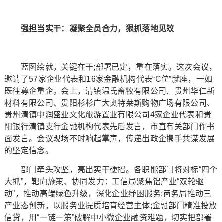
强担当实干：凝聚全员合力，狠抓落地见效
蓝图绘就，关键在干;部署已定，重在落实。这次会议，
邀请了57家企业代表和16家金融机构代表“C位”就座，一如
既往尊企重企。会上，清镇温氏畜牧有限公司、贵州华仁新
材料有限公司、贵阳杉杉广大奥特莱斯购物广场有限公司、
贵州清镇中润盛业文化旅游置业有限公司4家企业代表和贵
阳银行清镇支行金融机构代表先后发言，市直有关部门作书
面发言。会议现场不时响起掌声，传递出政企携手共谋发展
的坚定信念。
部门牵头攻坚，亮出实干硬招。各职能部门将对标“四个
大抓”，靶向施策、协同发力：工信局聚焦铝产业“双轮驱
动”，推动高端绿色升级，深化企业纾困服务;商务局推动三
产业态创新，以服务业提质培育经营主体;金融部门精准投放
信贷，用“一链一策”破解中小微企业融资难题，切实把部署