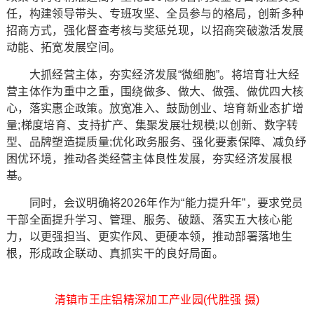
任，构建领导带头、专班攻坚、全员参与的格局，创新多种
招商方式，强化督查考核与奖惩兑现，以招商突破激活发展
动能、拓宽发展空间。
大抓经营主体，夯实经济发展“微细胞”。将培育壮大经
营主体作为重中之重，围绕做多、做大、做强、做优四大核
心，落实惠企政策。放宽准入、鼓励创业、培育新业态扩增
量;梯度培育、支持扩产、集聚发展壮规模;以创新、数字转
型、品牌塑造提质量;优化政务服务、强化要素保障、减负纾
困优环境，推动各类经营主体良性发展，夯实经济发展根
基。
同时，会议明确将2026年作为“能力提升年”，要求党员
干部全面提升学习、管理、服务、破题、落实五大核心能
力，以更强担当、更实作风、更硬本领，推动部署落地生
根，形成政企联动、真抓实干的良好局面。
清镇市王庄铝精深加工产业园(代胜强 摄)