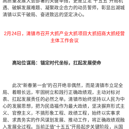
高质量发展大会部署的关键举措，更是立足“十五五”开局机
遇、破解发展难题、凝聚政企合力的动员誓师，彰显出湖城
清镇以实干破局、奋进致远的坚定决心。
2月24日，清镇市召开大抓产业大抓项目大抓招商大抓经营
主体工作会议
高站位谋局：锚定时代坐标，扛起发展使命
此次“新春第一会”的召开绝非偶然，而是清镇市立足全
局、着眼长远，牢固树立和践行正确政绩观，主动对标对
表、扛起发展责任的必然之举。清镇市始终坚持以人民为中
心的发展思想，把为民造福作为最大政绩，坚决摒弃形式主
义、官僚主义，不搞形象工程、政绩工程，始终以实事求
是、求真务实的作风谋划发展、推动工作，将正确政绩观融
入发展全过程。当前正值“十五五”开局起步关键阶段，从国