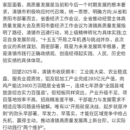
家层面看，高质量发展是当前和今后一个时期发展的根本要
求，清镇市积极响应时代召唤，统一思想、明确方向;从省和
贵阳市部署而言，省委经济工作会议、全省推动经营主体高
质量发展大会及贵阳市委经济工作会议为清镇高质量发展指
明了路径，清镇市迅速行动，将上级精神转化为具体实践;立
足自身发展阶段，“十五五”开局之年机遇与挑战并存，此次
会议的系统谋划、周密部署，既是为未来发展筑牢根基，更
是清镇市践行正确政绩观、创造经得起实践、人民、历史检
验实绩的具体体现。
回望2025年，清镇市收获颇丰：工业挑大梁、农业稳底
盘、服务业提质效，铝及铝加工产业完成283亿元产值，肉
鸡产能达3600万羽稳居全省第一，连续七年跻身“全国县域
旅游综合实力百强县”。但短板同样突出，产业升级不足、项
目落地效率不高、招商精准度不够、干部能力与发展需求不
相适应等问题亟待破解。唯有以“开局就是决战、起步就是冲
刺”的劲头早部署、早发力、早落实，才能在区域竞争中抢占
先机、赢得主动，推动清镇高质量发展再上新台阶，以实际
行动践行“两个维护”。