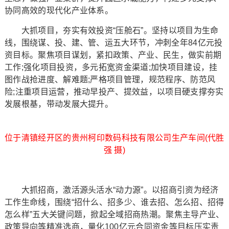
协同高效的现代化产业体系。
大抓项目，夯实有效投资“压舱石”。坚持以项目为生命
线，围绕谋、投、建、管、运五大环节，冲刺全年84亿元投
资目标。聚焦项目谋划，紧扣政策、产业、民生，做实前期
工作;强化项目投资，多元拓宽资金渠道;加快项目建设，挂
图作战抢进度、解难题;严格项目管理，规范程序、防范风
险;注重项目运营，推动早投产、提效益，以项目硬支撑夯实
发展根基，带动发展大提升。
位于清镇经开区的贵州柯印数码科技有限公司生产车间(代胜
强 摄)
大抓招商，激活源头活水“动力源”。以招商引资为经济
工作生命线，围绕“招什么、招多少、谁去招、怎么招、招得
怎么样”五大关键问题，掀起全域招商热潮。聚焦主导产业、
政策导向等精准选商，量化100亿元合同资金等目标压实责