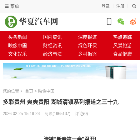
菜单
登录
注册
头条新闻
国内资讯
深度报道
热点追踪
映像中国
财经资讯
绿色环保
风景旅游
文化娱乐
经济与法
乡村振兴
食品健康
您的位置
首页
>
映像中国
多彩贵州 爽爽贵阳 湖城清镇系列报道之三十九
2026-02-25 15:18:28
阅读
(
1965137)
评论(0)
清镇“新春第一会”召开!