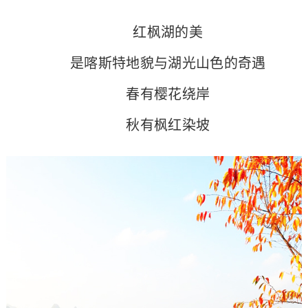
红枫湖的美
是喀斯特地貌与湖光山色的奇遇
春有樱花绕岸
秋有枫红染坡