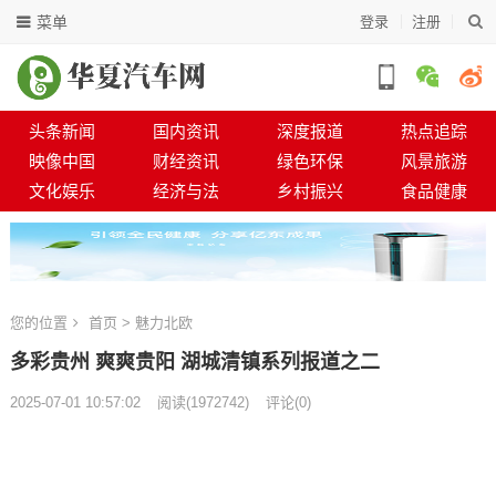
菜单
登录
注册
头条新闻
国内资讯
深度报道
热点追踪
映像中国
财经资讯
绿色环保
风景旅游
文化娱乐
经济与法
乡村振兴
食品健康
您的位置
首页
>
魅力北欧
多彩贵州 爽爽贵阳 湖城清镇系列报道之二
2025-07-01 10:57:02
阅读
(
1972742)
评论(0)