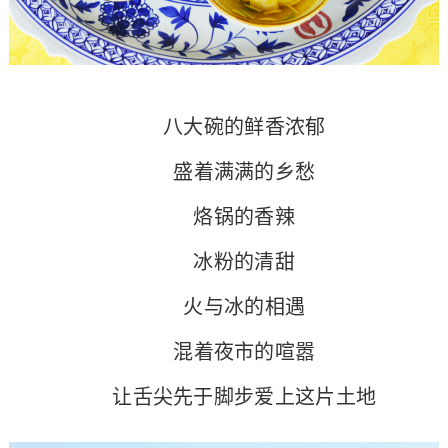
八大碗的鲜香浓郁
盛着满满的乡愁
烙锅的香辣
冰粉的清甜
火与冰的相遇
混着夜市的喧嚣
让舌尖先于脚步爱上这片土地