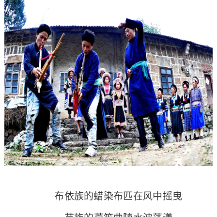
布依族的蜡染布匹在风中摇曳