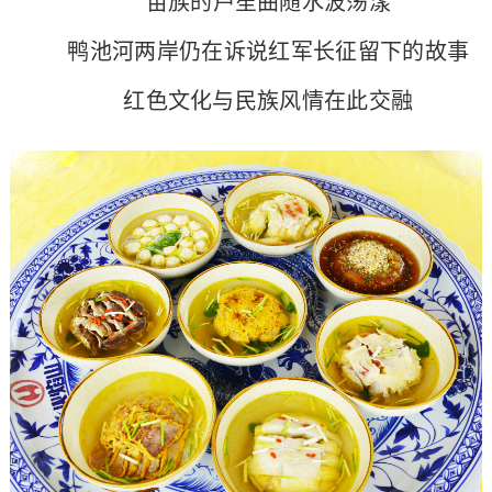
苗族的芦笙曲随水波荡漾
鸭池河两岸仍在诉说红军长征留下的故事
红色文化与民族风情在此交融