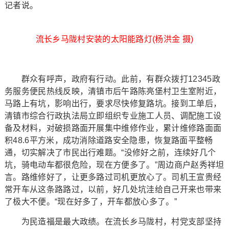
记者说。
流长乡马陇村安装的太阳能路灯(杨洪金 摄)
群众有呼声，政府有行动。此前，有群众拨打12345政
务服务便民热线反映，清镇市后午路陈亮堡村卫生室附近，
马路上有坑，影响出行，要求尽快修复路坑。接到工单后，
清镇市综合行政执法局立即组织专业施工人员、调配施工设
备及材料，对破损路面开展集中维修作业，累计维修路面面
积48.6平方米，成功消除道路安全隐患，恢复路面平整畅
通，切实解决了市民出行难题。“没修好之前，连续好几个
坑，骑电动车都很危险，现在方便多了。”周边商户赵秀祥坦
言。路维修好了，让更多路过司机更放心了。司机王宣贵经
常开车从这条路路过，以前，好几处坑洼给自己开来也带来
了极大不便。“现在好多了，开车都放心多了。”
为民造福是最大政绩。在流长乡马陇村，村党支部坚持