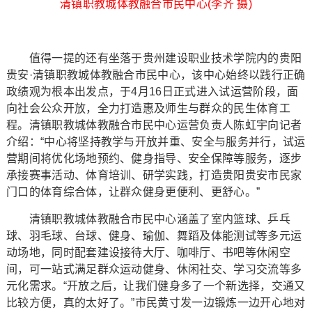
清镇职教城体教融合市民中心(李齐 摄)
值得一提的还有坐落于贵州建设职业技术学院内的贵阳
贵安·清镇职教城体教融合市民中心，该中心始终以践行正确
政绩观为根本出发点，于4月16日正式进入试运营阶段，面
向社会公众开放，全力打造惠及师生与群众的民生体育工
程。清镇职教城体教融合市民中心运营负责人陈虹宇向记者
介绍：“中心将坚持教学与开放并重、安全与服务并行，试运
营期间将优化场地预约、健身指导、安全保障等服务，逐步
承接赛事活动、体育培训、研学实践，打造贵阳贵安市民家
门口的体育综合体，让群众健身更便利、更舒心。”
清镇职教城体教融合市民中心涵盖了室内篮球、乒乓
球、羽毛球、台球、健身、瑜伽、舞蹈及体能测试等多元运
动场地，同时配套建设接待大厅、咖啡厅、书吧等休闲空
间，可一站式满足群众运动健身、休闲社交、学习交流等多
元化需求。“开放之后，让我们健身多了一个新选择，交通又
比较方便，真的太好了。”市民黄寸发一边锻炼一边开心地对