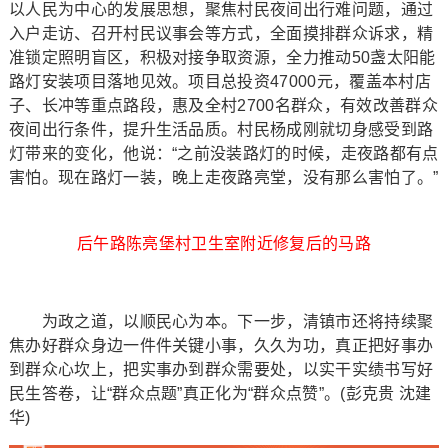
以人民为中心的发展思想，聚焦村民夜间出行难问题，通过
入户走访、召开村民议事会等方式，全面摸排群众诉求，精
准锁定照明盲区，积极对接争取资源，全力推动50盏太阳能
路灯安装项目落地见效。项目总投资47000元，覆盖本村店
子、长冲等重点路段，惠及全村2700名群众，有效改善群众
夜间出行条件，提升生活品质。村民杨成刚就切身感受到路
灯带来的变化，他说：“之前没装路灯的时候，走夜路都有点
害怕。现在路灯一装，晚上走夜路亮堂，没有那么害怕了。”
后午路陈亮堡村卫生室附近修复后的马路
为政之道，以顺民心为本。下一步，清镇市还将持续聚
焦办好群众身边一件件关键小事，久久为功，真正把好事办
到群众心坎上，把实事办到群众需要处，以实干实绩书写好
民生答卷，让“群众点题”真正化为“群众点赞”。(彭克贵 沈建
华)