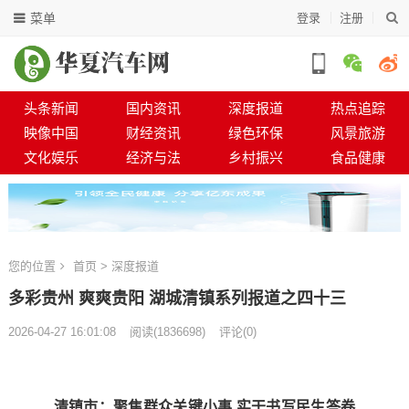
菜单
登录
注册
头条新闻
国内资讯
深度报道
热点追踪
映像中国
财经资讯
绿色环保
风景旅游
文化娱乐
经济与法
乡村振兴
食品健康
您的位置
首页
>
深度报道
多彩贵州 爽爽贵阳 湖城清镇系列报道之四十三
2026-04-27 16:01:08
阅读
(
1836698)
评论(0)
清镇市：聚焦群众关键小事 实干书写民生答卷