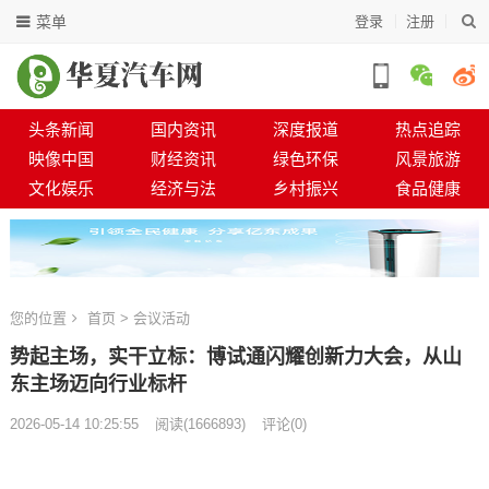
菜单
登录
注册
头条新闻
国内资讯
深度报道
热点追踪
映像中国
财经资讯
绿色环保
风景旅游
文化娱乐
经济与法
乡村振兴
食品健康
您的位置
首页
>
会议活动
势起主场，实干立标：博试通闪耀创新力大会，从山
东主场迈向行业标杆
2026-05-14 10:25:55
阅读
(
1666893)
评论(0)