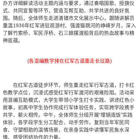
办方详细解读活动主题内涵与要求，通过奏唱国歌、授旗仪
式、共同宣誓等环节，营造互帮互助、共学共进的良好氛
围。随后，全体师生走进清镇市文化展示中心，跟随讲解员
重温1936年红军进驻观游村、强渡猫跳河的峥嵘岁月，深入
了解竹索桥、军民浮桥、石三娘摆渡船背后的热血故事与精
神底蕴。
(各混编教学排在红军古道重走长征路)
在红军古道徒步环节，师生重走红军行军古道，打卡红
色教学点位，沉浸式感受红军行军渡河的艰难险阻。活动采
用混编互助模式，大学生带领小学生打卡实践、讲述红色小
故事，初高中学生协作完成行军体验任务，实现跨学段携手
共学、薪火相传。中午，全体师生分组开展“埋锅造饭”实践
体验，各学段学生分工配合、动手劳作，复刻当年军民同
食、守望相助的温情场景，在亲身实践中读懂军民鱼水深
情、感受团结协作的力量。