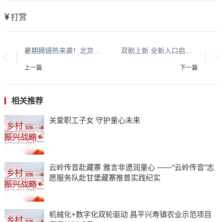
打赏
暑期摘镜热来袭！北京朝聚眼科院长提醒：别让“低价”蒙蔽双眼，这份避坑指南请收好
双剧上新 全新入口启用！只有红楼梦・戏剧幻城 6 月 16 日盛装归来
上一篇
下一篇
相关推荐
关爱职工子女 守护童心未来
云岭传音赴藏寨 雅言非遗润童心 ——“云岭传音”志
愿服务队赴甘堡藏寨推普实践纪实
机械化+数字化双轮驱动 昌平兴寿镇农业示范项目