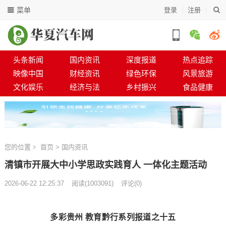
菜单
登录
注册
头条新闻
国内资讯
深度报道
热点追踪
映像中国
财经资讯
绿色环保
风景旅游
文化娱乐
经济与法
乡村振兴
食品健康
您的位置
首页
>
国内资讯
清镇市开展大中小学思政实践育人 一体化主题活动
2026-06-22 12:25:37
阅读
(
1003091)
评论(0)
多彩贵州 教育黔行系列报道之十五