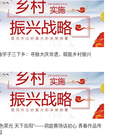
油学子三下乡：寻脉大庆非遗，赋能乡村振兴
红色荣光 天下岳阳”——洞庭赛场话初心 青春作品传
国