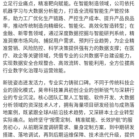
立足行业痛点，精准靶向赋能。在智能制造领域，公司依托
机器学习与大数据分析能力，打造全流程智能生产管控体
系，助力工厂优化生产链路、严控生产成本、提升产品良品
率，推动传统制造向精细化、智能化、高效化智造转型；在
金融、新零售领域，通过深度数据挖掘与智能研判系统，精
准洞察市场风向、捕捉用户需求、预判行业趋势，为企业精
准营销、风险防控、科学决策提供强有力的数据支撑；在医
疗、政企等关键领域，凭借专业的公共数据平台建设能力，
实现数据安全合规整合、高效流转、智能利用，全方位拔高
行业数字化治理与运营效能。
新锐姿态迸发活力，专业实力铸就口碑。不同于传统科技企
业的固化模式，昊帝科技兼具初创企业的创新锐气与深耕行
业的专业沉淀。核心团队汇聚人工智能、软件开发、大数据
分析领域的资深技术人才，拥有海量项目研发经验与成熟落
地案例，既紧跟全球AI前沿技术趋势，又深耕本土企业转型
实际痛点。始终坚守“按需定制、精准赋能、长效护航”的服
务初心，从前期深度调研需求、量身定制方案，到中期研发
搭建、落地调试，再到后期运维保障、技术迭代升级，提供