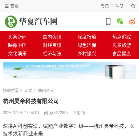
菜单
登录
注册
头条新闻
国内资讯
深度报道
热点追踪
映像中国
财经资讯
绿色环保
风景旅游
文化娱乐
经济与法
乡村振兴
食品健康
您的位置
首页
>
国内资讯
杭州昊帝科技有限公司
2026-07-06 17:04:01
阅读
(
317280)
评论(0)
深耕AI科创赛道，赋能产业数字升级——杭州昊帝科技，以
技术焕新商业未来