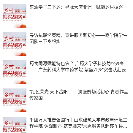
东油学子三下乡：寻脉大庆非遗，赋能乡村振兴
寻访抗联忆英魂，宣讲服务践初心——商学院学生
团队三下乡纪实
药食同源赋能特色农产 广药大学子科技助农兴乡
——广东药科大学中药学院“紫酝兴乡”突击队赴云浮
市天堂镇开展暑期三下乡实践
“红色荣光 天下岳阳”——洞庭赛场话初心 青春作品
传家国
千团万人推普强国行｜山东建筑大学市政与环境工
程学院“语润新声·筑美疆来”志愿服务队赴莎车县开
展实践活动