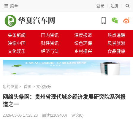
菜单
登录
注册
头条新闻
国内资讯
深度报道
热点追踪
映像中国
财经资讯
绿色环保
风景旅游
文化娱乐
经济与法
乡村振兴
食品健康
您的位置
首页
>
文化娱乐
网络头条网：贵州省现代城乡经济发展研究院系列报
道之一
2026-03-06 17:25:28
阅读
(
2109400)
评论(0)