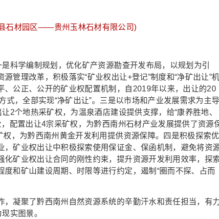
县石材园区——贵州玉林石材有限公司)
是科学编制规划，优化矿产资源勘查开发布局，以规划为引
源管理改革，积极落实“矿业权出让+登记”制度和“净矿出让”
、公正、公开的矿业权配置机制，自2019年以来，出让的20
”方式，全部实现“净矿出让”。三是以市场和产业发展需求为主
出让2个地热采矿权，为温泉酒店建设提供支撑，给“康养胜地、
业，配置出让4宗采矿权，为黔西南州石材产业发展提供了资源
探矿权，为黔西南州黄金开发利用提供资源保障。四是积极探索
业，矿业权出让中积极探索使用保证金、保函机制，避免将资
强化矿业权出让合同的刚性约束，提升资源开发利用效率，探
程度和矿山建设周期、时限等进行约定，遏制“圈而不探、占而
，凝聚了黔西南州自然资源系统的辛勤汗水和责任担当，有
为现实图景。