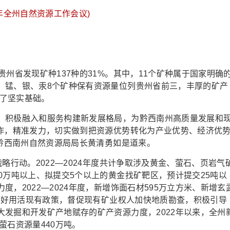
24年全州自然资源工作会议)
省发现矿种137种的31%。其中，11个矿种属于国家明确
、锰、银、汞8个矿种保有资源量位列贵州省前三，丰厚的矿产
定了坚实基础。
积极融入和服务构建新发展格局，为黔西南州高质量发展和
工作，精准发力，切实做到把资源优势转化为产业优势、经济优
”黔西南州自然资源局局长黄清勇如是道来。
行动。2022—2024年度共计争取涉及黄金、萤石、页岩气
0万吨以上、拟提交5个以上的黄金找矿靶区，预计提交25吨以
，2022—2024年度，新增饰面石材595万立方米、新增玄
。用好用活现有政策，督促现有矿业权人加快地质勘查，积极引导
发掘和开发矿产地赋存的矿产资源力度，2022年以来，全州
、萤石资源量440万吨。