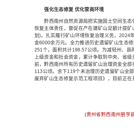
强化生态修复 优化营商环境
黔西南州自然资源局把实施国土空间生态保
恢复主体责任，督促在产在建矿山足额计提矿
划)，扎实履行矿山环境恢复治理义务，2024
金6000余万元。全力推进历史遗留矿山生态
251个，面积共计198.57公顷。为减轻州
上级资金和社会资金，累计争取到中央、省级资
前，黔西南州所有历史遗留矿山治理资金全部
113公顷。余下119个未治理历史遗留矿山全
废弃矿山生态修复示范工程项目》，目前正在开
(贵州省黔西南州册亨