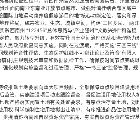
划编制论证过程中，黔西南州自然资源局贯彻落实省、州重要
造贵州面向南亚东南亚开放节点城市、做强黔滇桂结合部区域中
设国际山地运动康养度假旅游目的地”核心功能定位。落实和深
地理格局，统筹农业、生态、城镇空间，构建“三区多园、 两
南州 “123456”总体思路与“产业强州”“文教兴州”“和谐稳
城市定位，聚力转型升级，有效提升国土空间治理体系和治理能力
省人民政府批复同意实施。同时在过渡期，严格实施“三区三线”
间规划符合性评估、生态保护红线不可避让论证及符合“有限人
(镇)村庄规划技术审查和数据质检工作，确保按时间节点完成
，强化规划实施监督和过程管理，严格“一书三证”监督管理，规
续推动土地要素向重大项目倾斜，全额保障重点项目建设用
供后监管，实施建设项目动态跟踪督查，督促建设用地使用权人
土地;严格落实闲置土地有关处置要求，有序盘活存量土地，对
使用权;科学编制住宅用地拟出让清单，有序推进商品住宅用地
一步摸清黔西南州自然资源资产家底，夯实自然资源资产管理