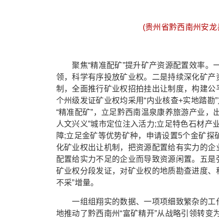
(贵州省黔西南州安龙
聚焦“精准配矿”提升矿产资源配置效率。一
领，科学有序投放矿业权。二是持续深化矿产资
制，全面推行矿业权招拍挂出让制度，构建公平
个州级发证矿业权均采用“内业核查+实地踏勘
“精准配矿”，立足黔西南温泉康养旅游产业，
人文兴义”城市定位注入活力;立足特色石材产
障;立足金矿等优势矿种，申请设置5个金矿
化矿业权出让机制，把资源配置给有实力的企
配置给实力不足的企业而导致资源闲置。五是
矿业权分段发证，对矿业权的地质勘查进度、
不采”增量。
一组组翔实的数据、一项项细致繁杂的工作
地推动了黔西南州“富矿精开”从战略引领转变