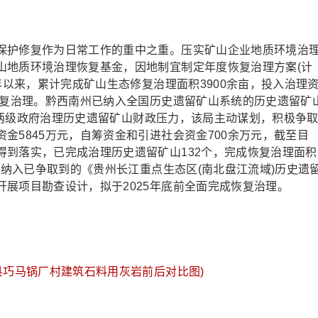
护修复作为日常工作的重中之重。压实矿山企业地质环境治
山地质环境治理恢复基金，因地制宜制定年度恢复治理方案(计
年以来，累计完成矿山生态修复治理面积3900余亩，投入治理
修复治理。黔西南州已纳入全国历史遗留矿山系统的历史遗留矿
、县两级政府治理历史遗留矿山财政压力，该局主动谋划，积极争
金5845万元，自筹资金和引进社会资金700余万元，截至目
得到落实，已完成治理历史遗留矿山132个，完成恢复治理面积
部纳入已争取到的《贵州长江重点生态区(南北盘江流域)历史遗
展项目勘查设计，拟于2025年底前全面完成恢复治理。
县巧马锅厂村建筑石料用灰岩前后对比图)