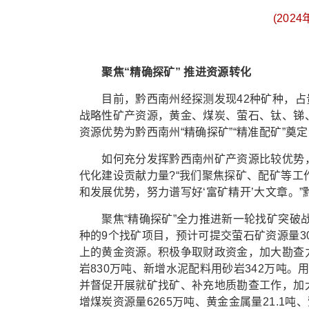
(20
聚焦“精确探矿” 推进资源转化
目前，黔西南州经探测发现42种矿种，占贵州
战略性矿产资源，黄金、煤炭、萤石、钛、锑
资源优势为黔西南州“精确探矿”“精准配矿”奠
如何充分发挥黔西南州矿产资源比较优势，
代化建设贡献力量?“我们聚焦探矿、配矿等
和发展优势，努力谱写好‘富矿精开’大文章。
聚焦“精确探矿”全力推进新一轮找矿突破战略
种的9个找矿项目，预计可提交萤石矿资源量3
上的黄金资源。积极争取财政资金，加大勘查力度
岩830万吨、新增水泥配料用砂岩342万吨
并督促开展就矿找矿、补充地质勘查工作，加大
增煤炭资源量6265万吨、黄金金属量21.1吨