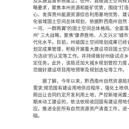
及实施监督系统建立。在州、县级国土空间规
略要求，聚焦本州资源和能矿优势，围绕“打
心、发挥贵州能源资源综合利用基地优势、建
化省域国土空间总体规划，依据黔西南州自然 
一河、一群两翼”的国土空间总体格局。全面落实黔西
州” 三大战略，聚焦“康养胜地、人文兴义”
代化水平。目前，州级国土空间规划成果已经
划定成果管理，积极开展重大建设项目国土空
为活动”的认定等工作。并持续做好州级试点乡
定任务。此外，该局还加大城乡规划管控力度
范做好建设项目用地预审及规划选址等工作。
据了解，今年以来，黔西南州自然资源局持
需求;规范国有建设用地供应程序，强化土地
照出让合同约定开发利用土地，严控新增闲置
期未动工建设的，依法依规收回国有建设用地
应。推进全民所有自然资源资产清查工作，进
础。