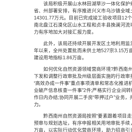
该局积极开展山水林田湖草沙一体化保护修
省、州部署安排，有序推进兴义市乌沙镇全域
14301.77万元。目前已完成竣工验收项目1
南北盘江石漠化区山水工程和贞丰县挽澜河流
力有序地加大对接汇报力度。
此外，该局还持续开展开发区土地利用监测
年以来，全州处置批而未供土地527宗3.15万
建设用地指标1.86万亩。
如何优化自然资源领域营商环境?黔西南州自
下发和调整行政审批及州级层面实施的行政审
“高效办成一件事”重点事项清单和常态化推进
业破产信息核查一件事”2件;严格实行企业间
作日内办结;协同开展二手房“带押过户”业务，
力。
黔西南州自然资源局按照“要素跟着项目走”
预审与规划选址，有序申报相关用地审批手续，
万亩，以实际行动优化营商环境，助力招商引