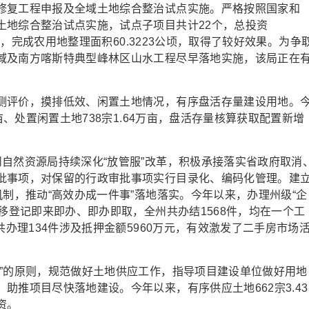
复工程申报及全域土地综合整治试点实施。严格按照国家和
土地综合整治试点实施，试点子项目共计22个，总投资
2个，完成农用地整理面积60.3223公顷，取得了较好效果。为争
域及南方喀斯特典型峰林区山水工程尽早落地实施，该局正在
评价，摸排低效、闲置土地情况，有序盘活存量建设用地。
亩、处置闲置土地738宗1.64万亩，盘活存量核算获取配置新增
然资源局持续深化“放管服”改革，积极承接落实省政府取消
批事项，对保留的行政审批事项实行目录化、编码化管理。建
机制，推动“高效办成一件事”落地落实。今年以来，办理州级“企
转移登记即来即办、即办即取，全州共办结1568件，均在一个工
共办理134件涉及抵押金额5960万元，有效激发了二手房市场
的原则，规范做好土地供应工作，指导项目建设单位做好用地
助推项目尽快落地建设。今年以来，有序供应土地662宗3.43
资。