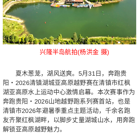
兴隆半岛航拍(杨洪金 摄)
夏木葱茏，湖风送爽。5月31日，奔跑贵
阳・2026清镇湖城亚高原越野赛在清镇市红枫
湖亚高原水上运动中心激情启幕。本次赛事作为
奔跑贵阳・2026山地越野跑系列赛首站，也是
清镇市2026年避暑季重点主题活动，千余名跑
友齐聚红枫湖畔，以脚步丈量湖城山水，用奔跑
解锁亚高原越野魅力。