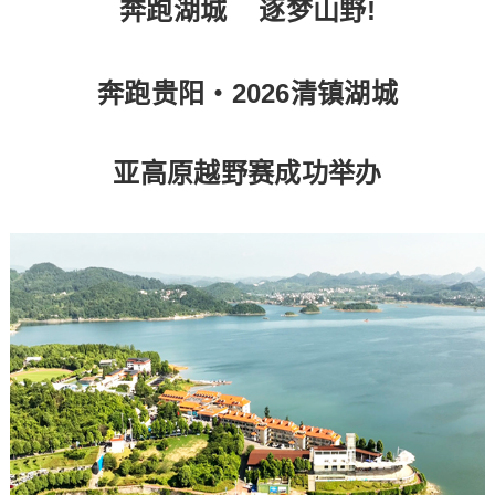
奔跑湖城 逐梦山野!
奔跑贵阳・2026清镇湖城
亚高原
越野赛成功举办