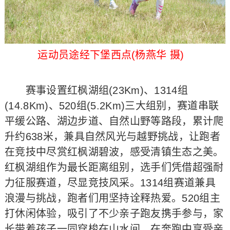
运动员途经下堡西点(杨燕华 摄)
赛事设置红枫湖组(23Km)、1314组
(14.8Km)、520组(5.2Km)三大组别，赛道串联
平缓公路、湖边步道、自然山野等路段，累计爬
升约638米，兼具自然风光与越野挑战，让跑者
在竞技中尽赏红枫湖碧波，感受清镇生态之美。
红枫湖组作为最长距离组别，选手们凭借超强耐
力征服赛道，尽显竞技风采。1314组赛道兼具
浪漫与挑战，跑者们用坚持诠释热爱。520组主
打休闲体验，吸引了不少亲子跑友携手参与，家
长带着孩子一同穿梭在山水间，在奔跑中享受亲