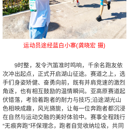
运动员途经蓝白小寨(龚晓宏 摄)
9时整，发令汽笛准时鸣响，千余名跑友依
次冲出起点，正式开启湖山征途。赛道之上，选
手们身姿矫健、奋勇向前，既有并肩竞速的激烈
角逐，也有相互鼓励的温情瞬间。亚高原赛道起
伏错落，考验着跑者的耐力与技巧;沿途湖光山
色相映成趣，风光旖旎，让每一位奔跑者都沉浸
在自然与运动交融的美好体验中。赛事全程践行
“无痕奔跑”环保理念，跑者自觉收纳垃圾，共同