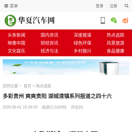
菜单
登录
注册
头条新闻
国内资讯
深度报道
热点追踪
映像中国
财经资讯
绿色环保
风景旅游
文化娱乐
经济与法
乡村振兴
食品健康
您的位置
首页
>
热点追踪
多彩贵州 爽爽贵阳 湖城清镇系列报道之四十六
2026-06-01 10:29:59
阅读
(
1114208)
评论(0)