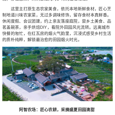
这里主打原生态农家美食，依托本地新鲜食材，匠心烹
制地道川味农家菜，无过多调味修饰，留存食材本真鲜香。
休闲度假、会议团建，约上亲友落座庭院，尝乡土美食、品
茗盖碗茶，亲手烘焙DIY，看院外田园风光流转。远离城市
快餐的匆忙，在红瓦房的烟火气韵里，沉浸式感受乡村生活
的质朴纯粹，解锁最治愈的田园烟火时光。
阿智农场：匠心农耕，采摘盛夏田园清甜