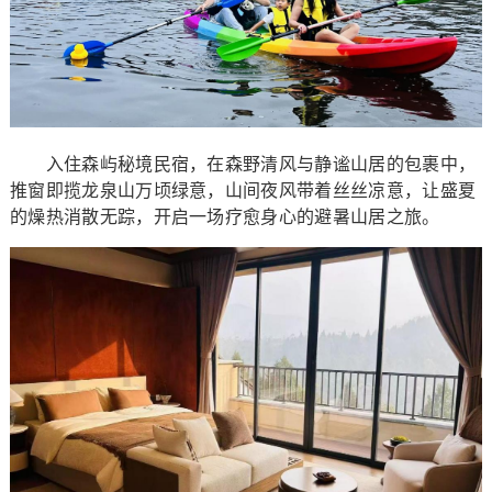
入住森屿秘境民宿，在森野清风与静谧山居的包裹中，
推窗即揽龙泉山万顷绿意，山间夜风带着丝丝凉意，让盛夏
的燥热消散无踪，开启一场疗愈身心的避暑山居之旅。