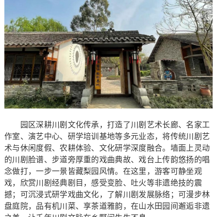
园区深耕川剧文化传承，打造了川剧艺术长廊、名家工
作室、演艺中心、研学培训基地等多元业态，将传统川剧艺
术与休闲度假、农耕体验、文化研学深度融合。墙面上灵动
的川剧脸谱、步道旁厚重的戏曲典故、戏台上传韵悠扬的唱
念做打，一步一景皆藏梨园风情。在这里，游客可静坐观
戏，欣赏川剧经典剧目，感受变脸、吐火等非遗绝技的震
撼；可沉浸式研学戏曲文化，了解川剧发展脉络；可漫步林
盘庭院，品有机川菜、享茶道雅韵，在山水田园间邂逅非遗