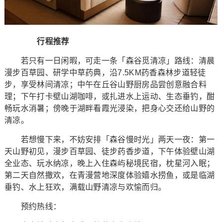
行程推荐
若只有一日闲暇，可走一条「森谷觅清凉」路线：清晨
漫步百草园、研学中草药典，沿7.5KM药香森林步道轻徒
步，享受林间清凉；中午在丘谷山野厨房品尝创意融合料
理；下午打卡壁山湖咖啡，或扎进水上运动、生态垂钓，酣
畅玩水消暑；傍晚于湖畔看霞光浸染，把身心交还给山野的
清凉。
若想慢下来，不妨安排「森谷慢时光」两天一夜：第一
天山野初见，漫步百草园、徒步药香步道，下午体验壁山湖
全业态、玩水纳凉，晚上入住森屿秘境民宿，枕星河入眠；
第二天自然撒欢，在青漫营地深度体验嬉水捞鱼，或是临湖
垂钓、水上狂欢，满载山野清凉与欢愉而归。
预约热线：