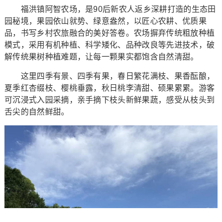
福洪镇阿智农场，是90后新农人返乡深耕打造的生态田
园秘境，果园依山就势、绿意盎然，以匠心农耕、优质果
品，书写乡村农旅融合的美好答卷。农场摒弃传统粗放种植
模式，采用有机种植、科学矮化、品种改良等先进技术，破
解传统果树种植难题，让每一颗果实都饱含自然清甜。
这里四季有景、四季有果，春日繁花满枝、果香酝酿，
夏季红杏缀枝、樱桃垂露，秋日桃李清甜、硕果累累。游客
可沉浸式入园采摘，亲手摘下枝头新鲜果蔬，感受从枝头到
舌尖的自然鲜甜。