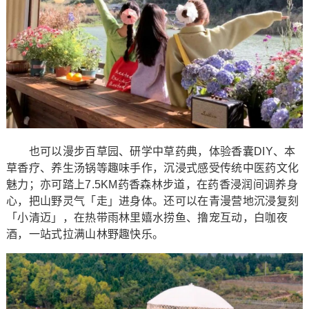
也可以漫步百草园、研学中草药典，体验香囊DIY、本
草香疗、养生汤锅等趣味手作，沉浸式感受传统中医药文化
魅力；亦可踏上7.5KM药香森林步道，在药香浸润间调养身
心，把山野灵气「走」进身体。还可以在青漫营地沉浸复刻
「小清迈」，在热带雨林里嬉水捞鱼、撸宠互动，白咖夜
酒，一站式拉满山林野趣快乐。