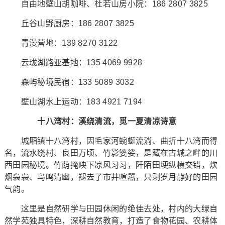
自由地壁山胡咖啡、杜若山房小院：186 2807 3825
丘谷山野厨房：186 2807 3825
青漫营地：139 8270 3122
云珑湖路亚基地：135 4069 9928
森屿秘境民宿：133 5089 3032
壁山湖水上运动：183 4921 7194
十八湾村：溪绕清流，觅一夏清凉诗意
城厢镇十八湾村，因毛家河蜿蜒流淌、曲折十八湾而得
名，流水绕村、良田万顷、竹影婆娑，是藏在古城之畔的川
西田园秘境。竹荫掩映下凉风习习，阡陌田埂纵横交错，炊
烟袅袅、鸟鸣清幽，褪去了市井喧嚣，只剩岁月静好的田园
气韵。
这里是自然研学与田园休闲的绝佳去处，村内的大绿自
然学苑独具特色，深耕自然教育，打造了食物花园、农耕体