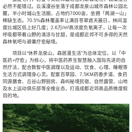
必然不能错过。云溪漫谷坐落于成都龙泉山城市森林公园北
麓，半小时城山生活圈，占地约7000亩，坐拥「两湖一山」
稀缺生态。70.5%森林覆盖率让满目苍翠遮天蔽日，林间温
度比城区低上好几度；2.6万/m³高浓度负氧离子，让每一次
呼吸都带着山野的清凉与甘甜，是成都近郊不可多得的天然
森林氧吧与避暑疗愈秘境。
项目以“休养龙泉山，森居漫生活”为总体定位，以「中
医药+疗愈」为核心，将中医药养生智慧融入国际先进的自
然疗法，配合数智中医调理以及运动、饮食、心理、睡眠等
生活方式调理身心灵。配套百草园、7.5KM药香步道、食药
同源膳食、丘谷山野厨房、森屿秘境民宿、自然露营、山地
及水上运动俱乐部等全维业态，打造成都近郊高品质微度假
目的地。