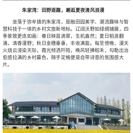
朱家湾：田野逐趣，邂逅夏夜清风浪漫
坐落于弥牟镇的朱家湾，是融田园美学、潮流趣味与智
慧科技于一体的乡村文旅新地标。辽阔沃野如绿绸铺展，四
季景致更迭如画：春日秧苗滴翠，生机盎然；夏日稻浪翻
涌，清香漫野；秋日金穗垂垂，丰收满盈。每至傍晚，漫天
火烧云浸染天际，霞光倾洒阡陌，晚风轻拂稻禾，勾勒出治
愈感拉满的乡村暮色，随手定格便是自带诗意的氛围感大
片。