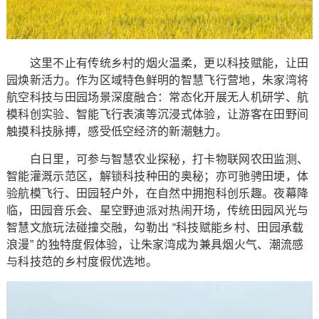
这里不止有传统乡村的烟火温柔，更以科技赋能，让田
园焕新活力。作为区域特色鲜明的智慧飞行营地，朱家湾将
航空科技与田园场景深度融合：常态化开展无人机研学、航
模科创实验、智能飞行表演等沉浸式体验，让游客在田野间
触摸科技脉搏，感受低空经济的新潮魅力。
白日里，可参与智慧农业探秘，打卡物联网农田监测、
智能灌溉示范区，解锁科技种田的奥秘；亦可驰骋田埂，体
验航模飞行、田园轻户外，在自然中拥抱科创乐趣。夜幕降
临，田园音乐会、星空野迪派对热闹开场，传统田园风光与
智慧文旅玩法碰撞交融，勾勒出 “科技赋能乡村、田园承载
浪漫” 的独特度假体验，让朱家湾成为兼具烟火气、潮流感
与科技范的乡村度假优选地。