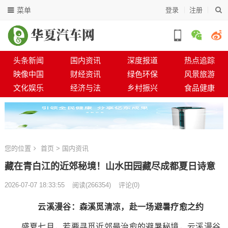
菜单
登录
注册
头条新闻
国内资讯
深度报道
热点追踪
映像中国
财经资讯
绿色环保
风景旅游
文化娱乐
经济与法
乡村振兴
食品健康
您的位置
首页
>
国内资讯
藏在青白江的近郊秘境！山水田园藏尽成都夏日诗意
2026-07-07 18:33:55
阅读
(
266354)
评论(0)
云溪漫谷：森溪觅清凉，赴一场避暑疗愈之约
盛夏七月，若要寻觅近郊最治愈的避暑秘境，云溪漫谷