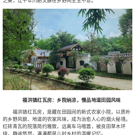
之美，让千年川剧文脉在乡野间生生不息。
福洪镇红瓦房：乡院纳凉，慢品地道田园风味
福洪镇红瓦房，是藏在田园间的新式农家小院，以质朴
的乡野风貌、地道的农家风味，成为治愈人心的烟火秘境。
红砖青瓦的院落简约雅致，远离车马喧嚣，被良田草木环
绕，静谧悠然，满满都是儿时乡村的温暖记忆。