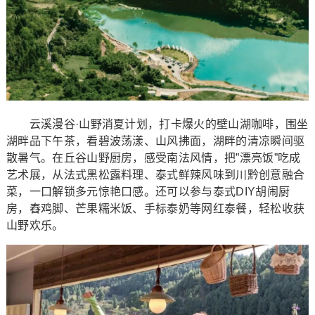
云溪漫谷·山野消夏计划，打卡爆火的壁山湖咖啡，围坐
湖畔品下午茶，看碧波荡漾、山风拂面，湖畔的清凉瞬间驱
散暑气。在丘谷山野厨房，感受南法风情，把”漂亮饭”吃成
艺术展，从法式黑松露料理、泰式鲜辣风味到川黔创意融合
菜，一口解锁多元惊艳口感。还可以参与泰式DIY胡闹厨
房，舂鸡脚、芒果糯米饭、手标泰奶等网红泰餐，轻松收获
山野欢乐。