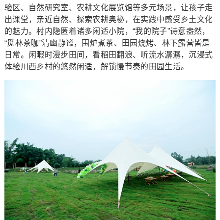
验区、自然研究室、农耕文化展览馆等多元场景，让孩子走
出课堂，亲近自然、探索农耕奥秘，在实践中感受乡土文化
的魅力。村内隐匿着诸多闲适小院，“我的院子”诗意盎然，
“觅林茶咖”清幽静谧，围炉煮茶、田园烧烤、林下露营皆是
日常。闲暇时漫步田间，看稻田翻浪、听流水潺潺，沉浸式
体验川西乡村的悠然闲适，解锁慢节奏的田园生活。