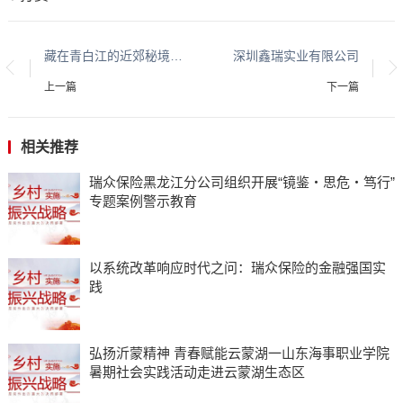
藏在青白江的近郊秘境！山水田园藏尽成都夏日诗意
深圳鑫瑞实业有限公司
上一篇
下一篇
相关推荐
瑞众保险黑龙江分公司组织开展“镜鉴・思危・笃行”
专题案例警示教育
以系统改革响应时代之问：瑞众保险的金融强国实
践
弘扬沂蒙精神 青春赋能云蒙湖一山东海事职业学院
暑期社会实践活动走进云蒙湖生态区