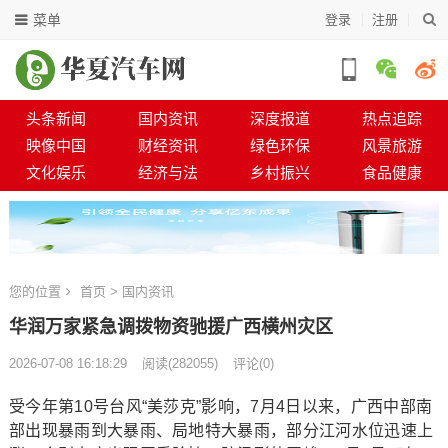
菜单
登录
注册
头条新闻
国内资讯
深度报道
热点追踪
映像中国
财经资讯
绿色环保
风景旅游
文化娱乐
经济与法
乡村振兴
食品健康
您的位置
首页
>
国内资讯
华润万家紧急调拨物资驰援广西横州灾区
2026-07-08 16:18:29
阅读
(
282055)
评论(0)
受今年第10号台风“美莎克”影响，7月4日以来，广西中部南
部出现暴雨到大暴雨、局地特大暴雨，部分江河水位迅速上