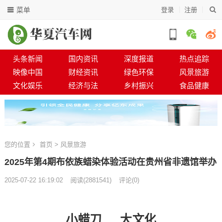
菜单
登录
注册
头条新闻
国内资讯
深度报道
热点追踪
映像中国
财经资讯
绿色环保
风景旅游
文化娱乐
经济与法
乡村振兴
食品健康
您的位置
首页
>
风景旅游
2025年第4期布依族蜡染体验活动在贵州省非遗馆举办
2025-07-22 16:19:02
阅读
(
2881541)
评论(0)
小蜡刀 大文化