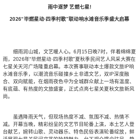
雨中逐梦 艺燃七星!
2026“毕燃星动·四季村歌”联动响水滩音乐季盛大启幕
细雨润山城，文艺暖人心。6月15日晚7时，伴着绵绵夏
雨，2026年“毕燃星动·四季村歌”夏秋季民间艺人风采大赛在
七星关天河广场隆重启幕。本次赛事联动本土爆款文旅IP响
水滩音乐季，以潮流音乐碰撞乡土非遗文艺，双IP深度融
合、双向赋能，在烟雨夜色中为全城群众献上一场有温度、
有底蕴、有热度的文旅盛宴，正式点亮七星关夏秋文旅新风
尚。
虽遇降雨天气，但现场热度不减、氛围不减、热情不
减。开幕当晚，精彩纷呈的文艺节目轮番上演，本土艺人登
台献艺，婉转山歌、灵动器乐、特色民俗表演轮番绽放，鲜