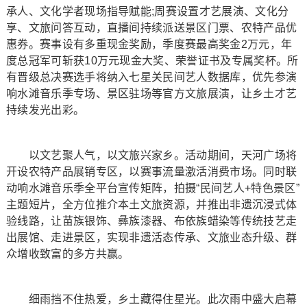
承人、文化学者现场指导赋能;周赛设置才艺展演、文化分
享、文旅问答互动，直播间持续派送景区门票、农特产品优
惠券。赛事设有多重现金奖励，季度赛最高奖金2万元，年
度总冠军可斩获10万元现金大奖、荣誉证书及专属奖杯。所
有晋级总决赛选手将纳入七星关民间艺人数据库，优先参演
响水滩音乐季专场、景区驻场等官方文旅展演，让乡土才艺
持续发光出彩。
以文艺聚人气，以文旅兴家乡。活动期间，天河广场将
开设农特产品展销专区，以赛事流量激活消费市场。同时联
动响水滩音乐季全平台宣传矩阵，拍摄“民间艺人+特色景区”
主题短片，全方位推介本土文旅资源，并推出非遗沉浸式体
验线路，让苗族银饰、彝族漆器、布依族蜡染等传统技艺走
出展馆、走进景区，实现非遗活态传承、文旅业态升级、群
众增收致富的多方共赢。
细雨挡不住热爱，乡土藏得住星光。此次雨中盛大启幕