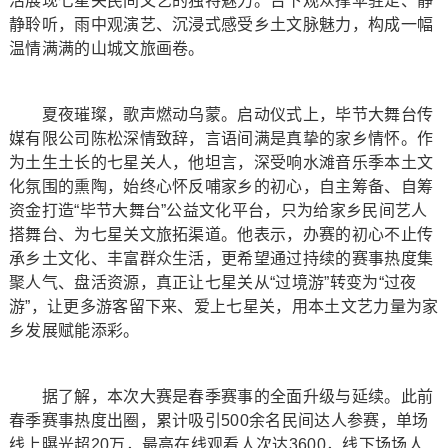
活展现七星关民间文艺的独特魅力。台下观众撑伞驻足、静
静聆听，雨中观演艺、沉浸式感受乡土文脉魅力，构成一幅
温情满满的山城文旅画卷。
夏夜璀璨，歌声燃动乌蒙。启动仪式上，毕节大舞台传
媒有限公司陈松深情致辞，言语间满是真挚的家乡情怀。作
为土生土长的七星关人，他坦言，深受响水滩音乐季本土文
化氛围的熏陶，始终心怀反哺家乡的初心，自主筹备、自筹
资金打造“毕节大舞台”公益文化平台，只为给家乡民间艺人
搭舞台、为七星关文旅拓渠道。他表示，办赛的初心不止传
承乡土文化、丰富群众生活，更希望通过持续的赛事热度集
聚人气、盘活资源，真正让七星关从“过境游”转变为“过夜
游”，让更多游客留下来、爱上七星关，用本土文艺力量为家
乡发展赋能添彩。
据了解，本次大赛是春季赛事的全面升级与延续。此前
春季赛事热度出圈，累计吸引500余名民间达人参赛，单场
线上曝光超20万，最高在线观看人次达3600，线下场场人