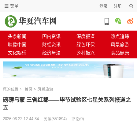
菜单
登录
注册
头条新闻
国内资讯
深度报道
热点追踪
映像中国
财经资讯
绿色环保
风景旅游
文化娱乐
经济与法
乡村振兴
食品健康
您的位置
首页
>
风景旅游
磅礴乌蒙 三省红都——毕节试验区七星关系列报道之
五
2026-06-22 12:44:34
阅读
(
551894)
评论(0)