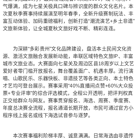
气爆满，成为七星关极具口碑与辨识度的群众文化名片。本
次夏秋季赛事持续展演至明年春季，全新升级赛制玩法、丰
富互动体验、加码重磅福利，创新打造“潮流演艺+乡土非遗”
文旅新体验，让全城夏秋文旅好戏不断、精彩连连。
为深耕“多彩贵州”文化品牌建设，盘活本土民间文化资
源、激活文旅融合发展新动能，串联区域特色文旅IP、丰富
城市文旅业态。大赛面向七星关及周边区县18周岁以上文艺
爱好者零门槛开放报名，舞台覆盖面广、机遇丰厚。流行演
唱、山歌民乐、乐器快板、非遗技艺等各类正向、本土特色
才艺均可登台展示。赛事采用“40%直播间点赞+60%大众投
票+专业评审”的综合评选模式，全程公开透明，把评判权真
正交给群众与网友。赛事贯穿报名、海选、周赛、季度赛、
年度总决赛全流程，报名通道长期开放，市民可通过官方小
程序线上报名或线下海选试音参与逐梦。
本次赛事福利阶梯丰厚、诚意满满。日常海选由非遗传