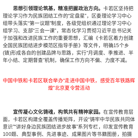
思想引领理论筑基，精准把握政治方向。
卡若区坚持把
理论学习作为民族团结工作的“定盘星”，区委理论学习中心
组带头落实“第一议题”制度，各级党组织通过理论学习中心
组学习、支部“三会一课”，常态化学习贯彻习近平总书记关
于加强和改进民族工作的重要思想，汇编《卡若区着力创建
全国民族团结进步模范区指导手册》等文件，明确15个乡
(镇)形成各自的创建品牌与思路，实行“月调度、季推进、半
年小结、定期督查”机制，确保工作方向不偏、力度不减。
中国中铁和卡若区联合举办“走进中国中铁，感受百年铁路辉
煌”北京夏令营活动
宣传凝心文化铸魂，构筑共有精神家园。
在宣传教育层
面，卡若区构建全覆盖传播矩阵，开设“铸牢中华民族共同体
意识”“讲好身边民族团结进步故事”系列专栏，印发宣传教育
100题、典型事例、先进事迹、成果图片等书籍图册，拍摄