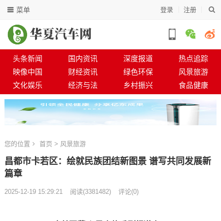
菜单
登录
注册
头条新闻
国内资讯
深度报道
热点追踪
映像中国
财经资讯
绿色环保
风景旅游
文化娱乐
经济与法
乡村振兴
食品健康
您的位置
首页
>
风景旅游
昌都市卡若区：绘就民族团结新图景 谱写共同发展新
篇章
2025-12-19 15:29:21
阅读
(
3381482)
评论(0)