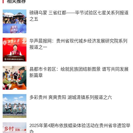
相关推荐
磅礴乌蒙 三省红都——毕节试验区七星关系列报道
之五
华声晨报网：贵州省现代城乡经济发展研究院系列
报道之一
昌都市卡若区：绘就民族团结新图景 谱写共同发展
新篇章
多彩贵州 爽爽贵阳 湖城清镇系列报道之六
2025年第4期布依族蜡染体验活动在贵州省非遗馆举
办