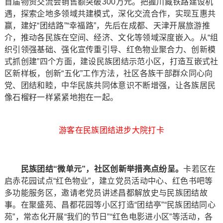
首届物资交流会销售额突破300万元。把握川藏铁路建设机
遇，探索企地多领域共建模式，深化交流合作，实现互惠共
赢，建好“团结路”“幸福路”，先后在成都、天津开展旅游推
介，推动各民族在空间、经济、文化等领域深度嵌入。从“组
织引领强基础、强化宣传重引导、红色物业聚合力、创新模
式抓创建”四个方面，建设民族团结示范小区，打造互嵌式社
区新样板，创新“五化”工作方法，社区各族干部群众同心向
党、团结和睦，中华民族共同体意识不断增强，让各族居民
像石榴籽一样紧紧地抱在一起。
游客在民族团结进步大院打卡
民族团结“微单元”，社区创新举措亮点纷呈。
卡若区在
启赤花园试点“红色物业”，建立党员活动中心、红色书吧等
多功能服务区，邀请老党员讲述昌都解放史与民族团结故
事。在聚盛苑、昌都花园等小区打造“团结亭”“民族团结同心
苑”，常态化开展“我们的节日”“红色电影进小区”等活动，各