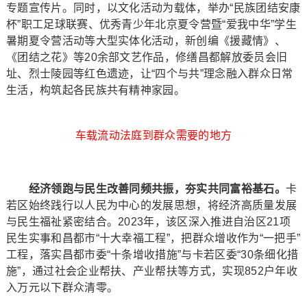
专题宣传片。同时，以文化活动为载体，举办“民族团结安康
杯”职工足球联赛、优秀青少年北京夏令营暨“爱我中华”学生
暑期夏令营活动等大型实体化活动，新创编《援藏情》、
《团结之花》等20余部文艺作品，修缮昌都解放委员会旧
址、烈士陵园等红色遗迹，让“四个与共”理念融入群众日常
生活，构筑起各民族共有精神家园。
车载流动法庭到群众需要的地方
经济领跑与民生改善同频共振，夯实共同富裕基石。
卡
若区始终践行以人民为中心的发展思想，将经济高质量发展
与民生福祉紧密结合。2023年，该区深入推进自治区21项
民生实事和昌都市“十大幸福工程”，把群众增收作为“一把手”
工程，落实昌都市委“十条增收措施”与卡若区委“30条细化措
施”，通过社会企业帮扶、产业帮扶等方式，实现852户年收
入万元以下群众清零。