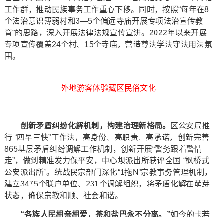
工作群，推动民族事务工作重心下移。同时，按照“每年在8
个法治意识薄弱村和3—5个偏远寺庙开展专项法治宣传教
育”的思路，深入开展法律法规宣传宣讲。2022年以来开展
专项宣传覆盖24个村、15个寺庙，营造尊法学法守法用法氛
围。
外地游客体验藏区民俗文化
创新矛盾纠纷化解机制，构建治理新格局。
区公安局推
行 “四早三快”工作法，亮身份、亮职责、亮承诺，创新完善
865基层矛盾纠纷调解工作机制，创新开展“警务跟着警情
走”，做到精准发力保平安，中心坝派出所获评全国 “枫桥式
公安派出所”。统战民宗部门深化“1拖N”宗教事务管理机制，
建立3475个联户单位、231个调解组织，将矛盾化解在萌芽
状态，确保宗教和顺、社会和谐。
“各族人民相亲相爱，茶和盐巴永不分离。”
如今的卡若