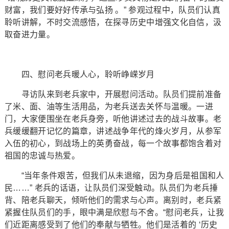
财富，我们要好好传承与弘扬 。” 参观过程中，队员们认真
聆听讲解，不时交流感悟，在探寻历史中增强文化自信，汲
取奋进力量。
四、慰问老兵暖人心，聆听峥嵘岁月
寻访队来到老兵家中，开展慰问活动。队员们提前准备
了米、面、油等生活用品，为老兵送去关怀与温暖。一进
门，大家便围坐在老兵身旁，听他讲述过去的战斗故事。老
兵缓缓翻开记忆的篇章，讲述战争年代的烽火岁月，从参军
入伍的初心，到战场上的英勇奋战，每一个故事都饱含着对
祖国的忠诚与热爱。
“当年条件艰苦，但我们从未退缩，因为身后是祖国和人
民……” 老兵的话语，让队员们深受触动。队员们为老兵捶
背、陪老兵聊天，倾听他们的需求与心声。离别时，老兵紧
紧握住队员们的手，眼中满是欣慰与不舍。“慰问老兵，让我
们近距离感受到了他们的奉献与牺牲。他们是活着的 ‘历史