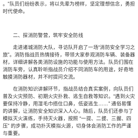
。”队员们纷纷表示，将以先辈为榜样，坚定理想信念，勇担
时代使命。
二、探消防警营，筑牢安全防线
走进诸城消防大队，寻访队开启了一场“消防安全学习之
旅”。消防指战员热情接待，带领大家参观消防车辆、装备器
材，详细讲解各类消防设施的功能与使用方法。队员们围在
消防车旁，认真聆听指战员介绍不同消防车的用途，好奇地
触摸消防器材，并不时提问交流。
在消防知识讲解环节，指战员结合真实案例，向队员们
普及火灾预防、初期火灾扑救、逃生自救等知识。“遇到火灾
要保持冷静，用湿毛巾捂住口鼻，低姿逃生……” 通俗易懂
的讲解，让消防安全知识深入人心。随后，队员们还参与了
模拟灭火演练，手持灭火器，按照 “一提、二拔、三握、四
压” 的步骤，成功扑灭模拟火源，切身体会消防工作的严谨
与重要。