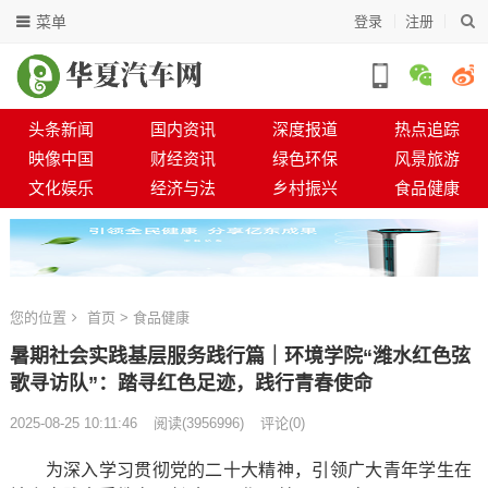
菜单
登录
注册
头条新闻
国内资讯
深度报道
热点追踪
映像中国
财经资讯
绿色环保
风景旅游
文化娱乐
经济与法
乡村振兴
食品健康
您的位置
首页
>
食品健康
暑期社会实践基层服务践行篇｜环境学院“潍水红色弦
歌寻访队”：踏寻红色足迹，践行青春使命
2025-08-25 10:11:46
阅读
(
3956996)
评论(0)
为深入学习贯彻党的二十大精神，引领广大青年学生在