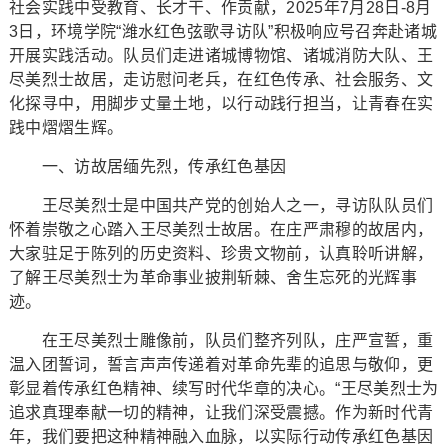
社会实践中受教育、长才干、作贡献，2025年7月28日-8月
3日，环境学院“潍水红色弦歌寻访队”积极响应号召奔赴诸城
开展实践活动。队员们走进诸城博物馆、诸城消防大队、王
尽美烈士故居，走访慰问老兵，在红色传承、社会服务、文
化探寻中，用脚步丈量土地，以行动践行担当，让青春在实
践中熠熠生辉。
一、访故居缅先烈，传承红色基因
王尽美烈士是中国共产党的创始人之一，寻访队队员们
怀着崇敬之心踏入王尽美烈士故居。在庄严肃穆的故居内，
大家驻足于陈列的历史资料、珍贵文物前，认真聆听讲解，
了解王尽美烈士为革命事业披荆斩棘、舍生忘死的光辉事
迹。
在王尽美烈士雕像前，队员们整齐列队，庄严宣誓，重
温入团誓词，誓言声声传递着对革命先辈的追思与敬仰，更
彰显着传承红色精神、续写时代华章的决心。“王尽美烈士为
追求真理奉献一切的精神，让我们深受震撼。作为新时代青
年，我们要把这种精神融入血脉，以实际行动传承红色基因