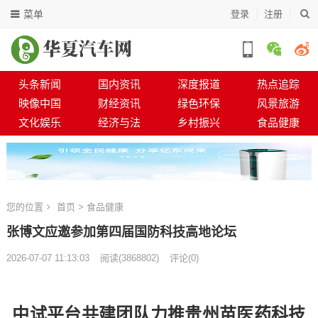
菜单
登录
注册
头条新闻
国内资讯
深度报道
热点追踪
映像中国
财经资讯
绿色环保
风景旅游
文化娱乐
经济与法
乡村振兴
食品健康
您的位置
首页
>
食品健康
张博文应邀参加第四届国防科技高地论坛
2026-07-07 11:13:03
阅读
(
3868802)
评论(0)
中试平台共建团队力推贵州苗医药科技