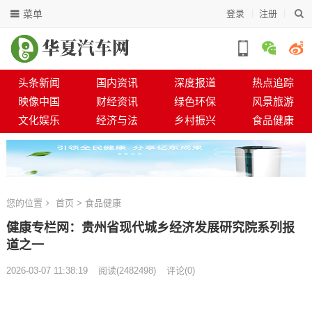
菜单
登录
注册
头条新闻
国内资讯
深度报道
热点追踪
映像中国
财经资讯
绿色环保
风景旅游
文化娱乐
经济与法
乡村振兴
食品健康
您的位置
首页
>
食品健康
健康专栏网：贵州省现代城乡经济发展研究院系列报
道之一
2026-03-07 11:38:19
阅读
(
2482498)
评论(0)